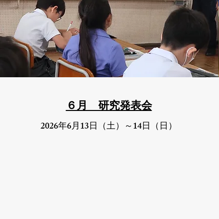
６月 ​研究発表会
2026
6
13
14
年
月
日（土）～
日（日）