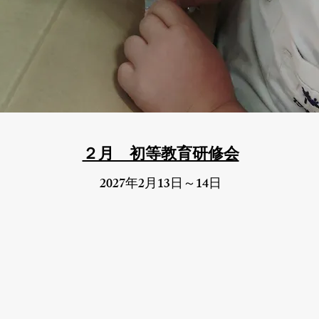
​２月 初等教育研修会
2027
2
13
14
年
月
日～
日