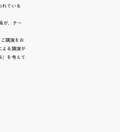
われている
員が、テー
、ご講演をお
による講演が
科」を考えて
」