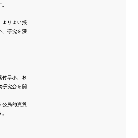
す。
、
よりよい授
い、研究を深
属竹早小、お
業研究会を開
る公民的資質
う。