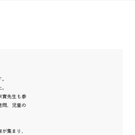
す。
た。
宗實先生も参
発問、児童の
家が集まり、