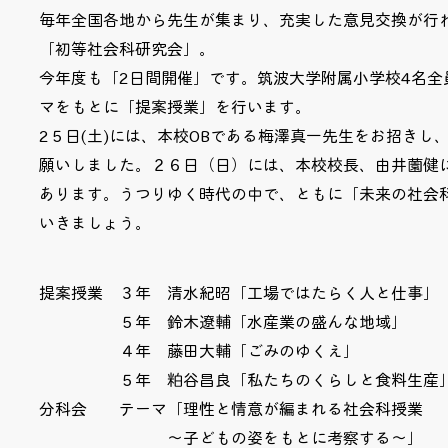
​毎年全国各地から先生が集まり、充実した意見交換が行
「初等社会科研究会」。
今年度も「2日間開催」です。筑波大学附属小学校4名全
マをもとに「提案授業」を行います。
2５日(土)には、本校OBである梅澤真一先生をお招きし
願いしました。２６日（日）には、本校校長、由井薗健
あります。うつりゆく時代の中で、ともに「未来の社会
いきましょう。
提案授業 ３年 清水紀昭「工場ではたらく人と仕事」
５年 鈴木遼輔「水産業の盛んな地域」
４年 藤田大輔「ごみのゆくえ」
５年 粕谷昌良「私たちのくらしと食料生産
分科会 テーマ「理性と情意が編まれる社会科授業
～子どもの姿をもとに考察する～」