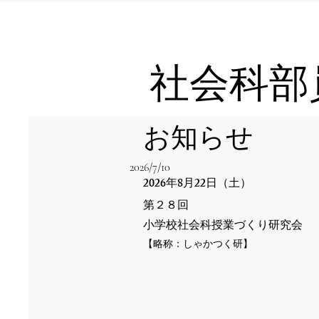
社会科部
お知らせ
2026/7/10
2026
8
22
年
月
日（土）
第２８回
小学校
社会科授業づくり研究会
​【略称：しゃかつく研】