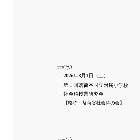
2026/7/1
2026
8
1
年
月
日（土）
第１回茗荷谷国立附属小学校
社会科授業研究会
【略称：茗荷谷社会科の会】
2026/7/1