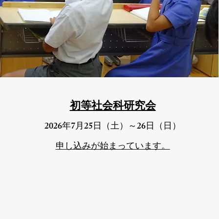
​初等社会科研究会
2026
7
25
26
年
月
日（土）～
日（日）
​申し込みが始まっています。