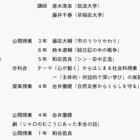
講師 唐木清志（筑波大学）
​ 藤井千春（早稲田大学）
公開授業 ３年 藤田大輔「市のうつりかわり」
６年 鈴木遼輔「絵日記の中の戦争」
)
５年 粕田昌良「シン・田中正造」
分科会 テーマ「心が動く」からはじまる社会科授業
～「主体的・対話的で深い学び」の実装
提案授業 ４年 由井薗健「自然災害からくらしを守る
公開授業 ４年 由井薗健
劇「じゃ口のむこうにあった本当の話」
公開授業 １年 粕谷昌良