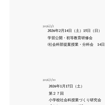
2026/2/1
2026
2
14
15
年
月
日（土）
日（日）
学習公開・初等教育研修会
14
​(社会科部提案授業・分科会
日
2026/1/10
2026
1
17
年
月
日（土）
第２７回
小学校
社会科授業づくり研究会